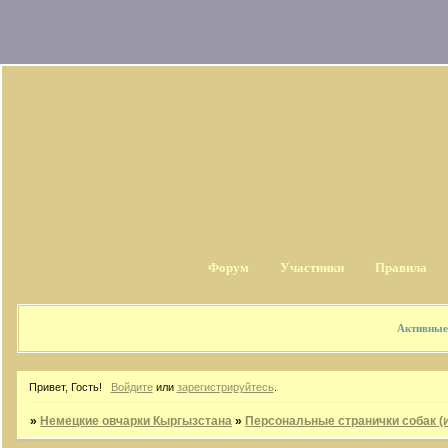
Форум
Участники
Правила
Активные
Привет, Гость!
Войдите
или
зарегистрируйтесь
.
»
Немецкие овчарки Кыргызстана
»
Персональные странички собак (и