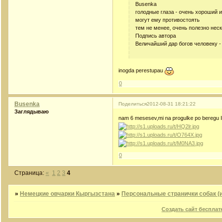
Busenka
голодные глаза - очень хороший и
могут ему противостоять
тем не менее, очень полезно нес
Подпись автора
Величайший дар богов человеку 
inogda perestupau
0
Busenka
Поделиться
2012-08-31 18:21:22
Заглядываю
nam 6 mesesev,mi na progulke po beregu 
0
Страница:
«
1
2
3
4
»
Немецкие овчарки Кыргызстана
»
Персональные странички собак (и
Создать сайт бесплат