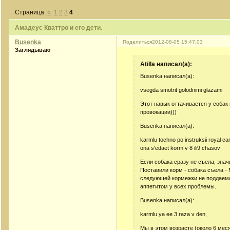
Страница:
«
1
2
3
4
Амадеус Кваттро и его дети.
Busenka
Поделиться
2012-08-05 15:47:03
Заглядываю
Atilla написал(а):
Busenka написал(а):
vsegda smotrit golodnimi glazami
Этот навык оттачивается у собак 
провокации)))
Busenka написал(а):
karmlu tochno po instruksii royal ca
ona s'edaet korm v 8 ili9 chasov
Если собака сразу не съела, знач
Поставили корм - собака съела - 
следующей кормежки не поддаемся
аппетитом у всех проблемы.
Busenka написал(а):
karmlu ya ee 3 raza v den,
Мы в этом возрасте (около 6 мес