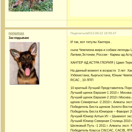
nonamax
Поделиться
2012-08-22 18:56:47
Заглядываю
И так, вот титулы Хантера .
сына Чемпиона мира и собаки легенды 
Латвии,Эстонии, России - Кармы ад Астр
ХАНТЕР АД АСТРА ГЛОРИЯ ( Цамп Термо
На данный момент в возрасте 3 лет Ха
Узбекистана, Кыргызстана, Юным Чемпио
RCAC , 10 ЛПП
10 кратный Лучший Представитель Пор
Лучший щенок Евразия-1 2010 г. Москва
Лучший щенок Евразия-2 2010 г.Москва 
щенок Семиречье -2 2010 г. Алматы эксп
Победитель Беста щенков Золото Восток
Победитель Беста Юниоров – Фаворит 20
Лучший Юниор Алтын Ит – Шымкент экс
Лучший Юниор Северная Столица 2010 г
Шелковый Путь -1 2011 г. Алматы эксп.
Победитель Класса СW,САС, CACIB, ЛПП 