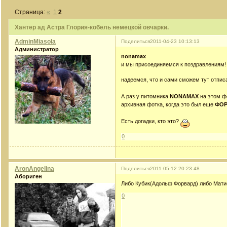
Страница:
«
1
2
Хантер ад Астра Глория-кобель немецкой овчарки.
AdminMiasola
Поделиться
2011-04-23 10:13:13
Администратор
nonamax
и мы присоединяемся к поздравлениям
надеемся, что и сами сможем тут отпис
А раз у питомника
NONAMAX
на этом фо
архивная фотка, когда это был еще
ФОР
Есть догадки, кто это?
0
AronAngelina
Поделиться
2011-05-12 20:23:48
Абориген
Либо Кубик(Адольф Форвард) либо Мати
0