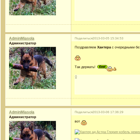
AdminMiasola
Поделиться
2013-03-05 15:34:53
Администратор
Поздравляем
Хантера
с очередными без
Так держать!
0
AdminMiasola
Поделиться
2013-03-06 17:36:29
Администратор
вот