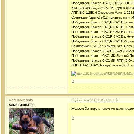
Победитель Класса ,САС, CACIB, ЛПП,BI
Класса СW,САС, CACIB, ЛК - Кубок Мана
ЛПП,BIG-1,BIS-4 Созвездие Азии -1 201
Созвездие Азии -2 2012 г.Бишкек эксп. 
Победитель Класса САС,R.CACIB Туркист
Победитель Класса САС,R.CACIB - Cозвез
Победитель Класса САС,R.CACIB Cозвезди
Победитель Класса САС,R.CACIB г. Чел
Победитель Класса САС,R.CACIB Астана
Семиречье 1- 2012 г. Алматы экп. Hans 
Победитель Класса R.САС,R.CACIB Семире
Победитель Класса САС, ЛК, Лучший Пре
Победитель Класса САС, ЛК, ЛПП, BIG-1,
ЛПП, BIG-1,BIS-2 Звезды Тараза 2011 эк
0
AdminMiasola
Поделиться
2012-08-26 12:18:28
Администратор
Желаем Хантеру в таком же духе продо
0