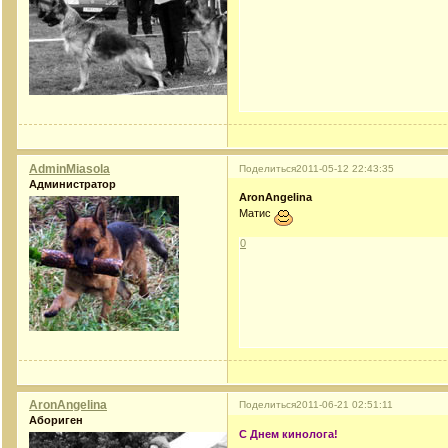
AdminMiasola
Поделиться
2011-05-12 22:43:35
Администратор
AronAngelina
Матис
0
AronAngelina
Поделиться
2011-06-21 02:51:11
Абориген
С Днем кинолога!