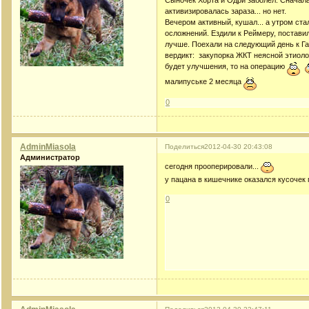
активизировалась зараза... но нет.
Вечером активный, кушал... а утром стал
осложнений. Ездили к Реймеру, постави
лучше. Поехали на следующий день к Га
вердикт: закупорка ЖКТ неясной этиоло
будет улучшения, то на операцию
малипуське 2 месяца
0
AdminMiasola
Поделиться
2012-04-30 20:43:08
Администратор
сегодня прооперировали...
у пацана в кишечнике оказался кусоче
0