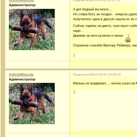
AdminMiasola
Поделиться
2012-04-30 22:47:11
Администратор
4 дня бедный мучился....
Но слава Богу не поздно... некроза уда
получилось одна в другую зашла из-за 
Сейчас парень на диете, чувствует себя
надо...
Держим за него кулачки и лапки
Огромное спасибо Виктору Реймеру, на
0
AdminMiasola
Поделиться
2012-05-01 19:28:05
Администратор
Малыш не выдержал..... ночью ушел на 
0