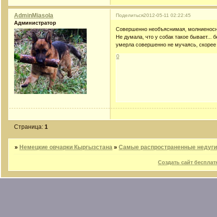
AdminMiasola
Поделиться
2012-05-11 02:22:45
Администратор
Совершенно необъяснимая, молниеносна
Не думала, что у собак такое бывает...
умерла совершенно не мучаясь, скорее в
0
Страница:
1
»
Немецкие овчарки Кыргызстана
»
Самые распространенные недуг
Создать сайт бесплат