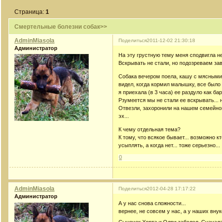
Страница:
1
Смертельные болезни собак>>
AdminMiasola
Поделиться
2011-12-02 21:30:18
Администратор
На эту грустную тему меня сподвигла н
Вскрывать не стали, но подозреваем за
Собака вечером поела, кашу с мясными 
видел, когда кормил малышку, все было 
я приехала (в 3 часа) ее раздуло как б
Рзумеется мы не стали ее вскрывать... 
Отвезли, захоронили на нашем семейном
эх...
К чему отдельная тема?
К тому, что всякое бывает... возможно к
усыплять, а когда нет... тоже серьезно...
0
AdminMiasola
Поделиться
2012-04-28 17:17:22
Администратор
А у нас снова сложности...
вернее, не совсем у нас, а у наших вну
Сыночек Хорта и Одри заболел. Сначала