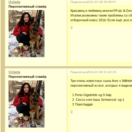
Uslada
Поделиться
2011-07-28 20:56:57
Перспективный стажёр
Красавец и любимец многих!!!Fulz di Zen
Италии,возможны также проблемы со сб
отборочный класс 2011г Если ещё ,все 
0
Uslada
Поделиться
2011-07-28 21:42:23
Перспективный стажёр
Три очень известных сына Arex v Wilhe
перспективный из все ,которых я видел
.
1 Porto Gigelsfels sg-5 Italy
2 Cecco vom haus Schwerzel sg-1
3 Titani baggio
0