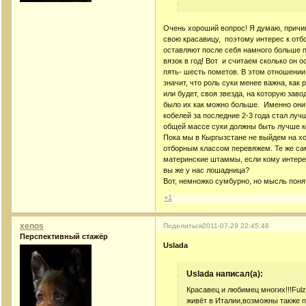
Очень хороший вопрос! Я думаю, причина
свою красавицу, поэтому интерес к отб
оставляют после себя намного больше по
вязок в год! Вот и считаем сколько он 
пять- шесть пометов. В этом отношении
значит, что роль суки менее важна, как 
или будет, своя звезда, на которую зав
было их как можно больше. Именно они 
кобелей за последние 2-3 года стал лучш
общей массе суки должны быть лучше 
Пока мы в Кыргызстане не выйдем на хо
отборным классом перевяжем. Те же са
материнские штаммы, если кому интере
вы же у нас лошадница?
Вот, немножко сумбурно, но мысль поня
+1
xenos
Поделиться
2011-07-29 22:45:48
Перспективный стажёр
Uslada
Uslada написал(а):
Красавец и любимец многих!!!Fulz 
живёт в Италии,возможны также 