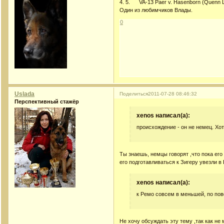
4. 5. VA-13 Paer v. Hasenborn (Quenn Lo
Один из любимчиков Влады.
0
Uslada
Поделиться
2011-07-28 08:46:32
Перспективный стажёр
xenos написал(а):
происхождение - он не немец. Хот
Ты знаешь, немцы говорят ,что пока его 
его подготавливаться к Зигеру увезли в
xenos написал(а):
к Ремо совсем в меньшей, по пов
Не хочу обсуждать эту тему ,так как не