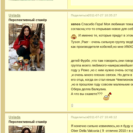
Uslada
Поделиться
2011-07-27 10:35:27
Перспективный стажёр
xenos
Спасибо Гера! Моя любимая тема
согласна,что-то открываю новое для себя
И именно те, которые придут в этом 
Tyson ,Paer - очень сильную группу вед
как производителя кобелей,но мне ИМХО
детей Фурбо ,что там говорить,они гово
группа моего любимого-наикрасивейшег
году у Ремо ,но с ним нужно очень осто
,и очень много плохих связок. Но дети 
его отца, когда он стал юным Чемпионом
,но в прошлом году совсем маленькие он
Обера делла Валкувиа.
А что вы скажете???
0
Uslada
Поделиться
2011-07-27 10:46:12
Перспективный стажёр
Я конечно сильно извиняюсь,но я буду 
Ober Della Valcuvia ( 9 отлично 2010 г в