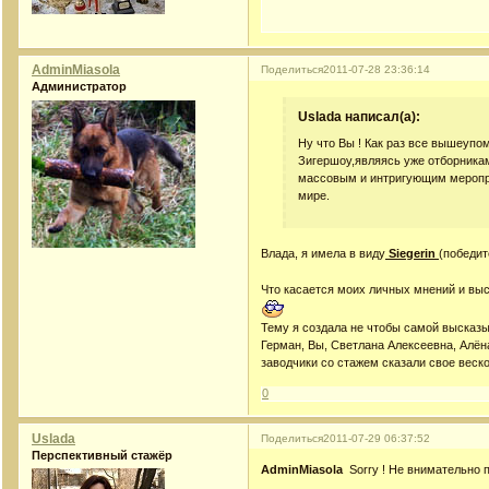
AdminMiasola
Поделиться
2011-07-28 23:36:14
Администратор
Uslada написал(а):
Ну что Вы ! Как раз все вышеуп
Зигершоу,являясь уже отборника
массовым и интригующим меропри
мире.
Влада, я имела в виду
Siegerin
(победит
Что касается моих личных мнений и выс
Тему я создала не чтобы самой высказы
Герман, Вы, Светлана Алексеевна, Алён
заводчики со стажем сказали свое веск
0
Uslada
Поделиться
2011-07-29 06:37:52
Перспективный стажёр
AdminMiasola
Sorry ! Не внимательно 