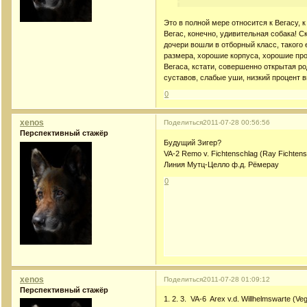
Это в полной мере относится к Вегасу, 
Вегас, конечно, удивительная собака! С
дочери вошли в отборный класс, такого 
размера, хорошие корпуса, хорошие про
Вегаса, кстати, совершенно открытая р
суставов, слабые уши, низкий процент 
0
xenos
Поделиться
2011-07-28 00:56:56
Перспективный стажёр
Будущий Зигер?
VA-2 Remo v. Fichtenschlag (Ray Fichtens
Линия Мутц-Целло ф.д. Рёмерау
0
xenos
Поделиться
2011-07-28 01:09:12
Перспективный стажёр
1. 2. 3. VA-6 Arex v.d. Willhelmswarte (Veg