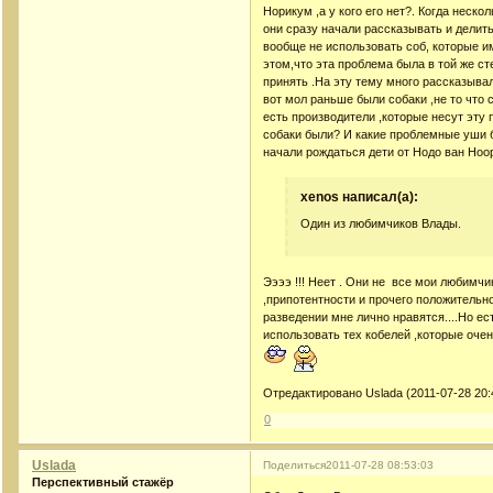
Норикум ,а у кого его нет?. Когда неск
они сразу начали рассказывать и делить
вообще не использовать соб, которые 
этом,что эта проблема была в той же ст
принять .На эту тему много рассказывал
вот мол раньше были собаки ,не то что 
есть производители ,которые несут эту 
собаки были? И какие проблемные уши б
начали рождаться дети от Нодо ван Ноор
xenos написал(а):
Один из любимчиков Влады.
Ээээ !!! Неет . Они не все мои любимчик
,припотентности и прочего положительно
разведении мне лично нравятся....Но ес
использовать тех кобелей ,которые очен
Отредактировано Uslada (2011-07-28 20:
0
Uslada
Поделиться
2011-07-28 08:53:03
Перспективный стажёр