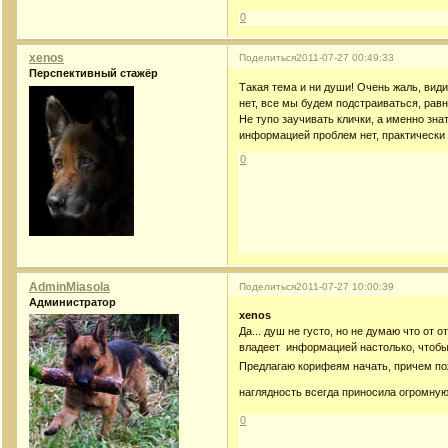
0
xenos
Поделиться
2011-07-27 00:49:33
Перспективный стажёр
Такая тема и ни души! Очень жаль, вид
нет, все мы будем подстраиваться, равн
Не тупо заучивать клички, а именно зна
информацией проблем нет, практически 
0
AdminMiasola
Поделиться
2011-07-27 10:00:39
Администратор
xenos
Да... душ не густо, но не думаю что от 
владеет информацией настолько, чтобы
Предлагаю корифеям начать, причем по
наглядность всегда приносила огромну
0