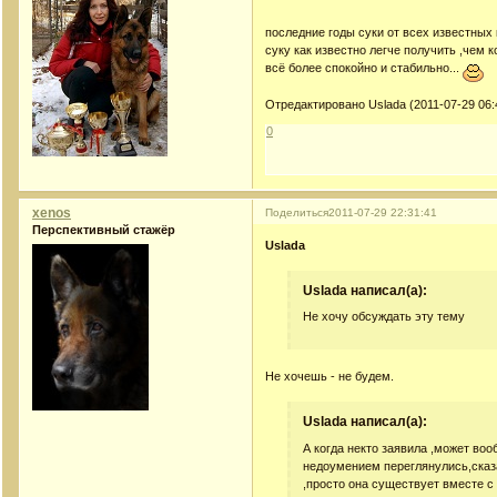
последние годы суки от всех известных 
суку как известно легче получить ,чем 
всё более спокойно и стабильно...
Отредактировано Uslada (2011-07-29 06:
0
xenos
Поделиться
2011-07-29 22:31:41
Перспективный стажёр
Uslada
Uslada написал(а):
Не хочу обсуждать эту тему
Не хочешь - не будем.
Uslada написал(а):
А когда некто заявила ,может во
недоумением переглянулись,сказа
,просто она существует вместе с