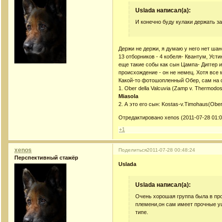
Uslada написал(а):
И конечно буду кулаки держать з
Держи не держи, я думаю у него нет шан
13 отборников - 4 кобеля- Квантум, Усти
еще такие собы как сын Цампа- Диггер и
происхождение - он не немец. Хотя все 
Какой-то фотошопленный Обер, сам на с
1. Ober della Valcuvia (Zamp v. Thermodo
Miasola
2. А это его сын: Kostas-v.Timohaus(Ober
Отредактировано xenos (2011-07-28 01:0
+1
xenos
Поделиться
2011-07-28 00:48:24
Перспективный стажёр
Uslada
Uslada написал(а):
Очень хорошая группа была в про
племени,он сам имеет прочные уши
типе.