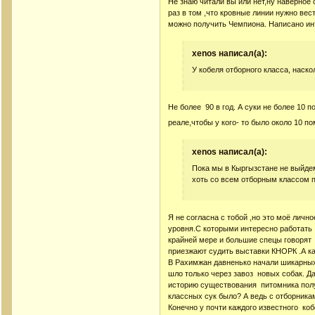
Не знаю читали вы или нет,ну наверное
раз в том ,что кровные линии нужно вес
можно получить Чемпиона. Написано ин
xenos написал(а):
У кобеля отборного класса, наскол
Не более 90 в год. А суки не более 10 
реале,чтобы у кого- то было около 10 по
xenos написал(а):
Пока мы в Кыргызстане не выйдем
хоть со всем отборным классом 
Я не согласна с тобой ,но это моё лично
уровня.С которыми интересно работать . 
крайней мере и большие спецы говорят
приезжают судить выставки КНОРК .А ка
В Рахимжан давненько начали шикарных с
шло только через завоз новых собак. Да
историю существования питомника полу
классных сук было? А ведь с отборника
Конечно у почти каждого известного ко