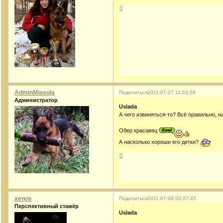
0
AdminMiasola
Поделиться
2011-07-27 11:51:59
Администратор
Uslada
А чего извиняться-то? Всё правильно, 
Обер красавец
А насколько хороши его детки?
0
xenos
Поделиться
2011-07-28 00:27:45
Перспективный стажёр
Uslada