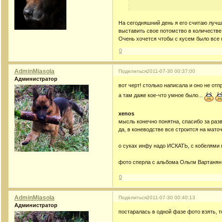
На сегодняшний день я его считаю лучш
выставить свое потомство в количестве 
Очень хочется чтобы с кусем было все
0
AdminMiasola
Поделиться
2011-07-30 00:37:00
Администратор
вот черт! столько написала и оно не от
а там даже кое-что умное было...
xenos
мысль конечно понятна, спасибо за раз
да, в коневодстве все строится на маточ
о суках инфу надо ИСКАТЬ, с кобелями 
фото сперла с альбома Ольгм Вартанян
0
AdminMiasola
Поделиться
2011-07-30 00:40:13
Администратор
постаралась в одной фазе фото взять, т