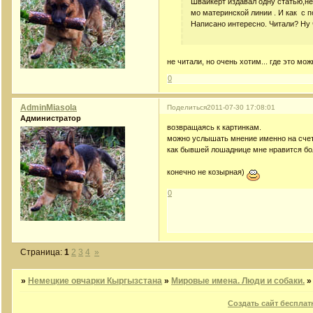
Швайкерт издавал одну статью,неп
мо материнской линии . И как с 
Написано интересно. Читали? Ну 
не читали, но очень хотим... где это мо
0
AdminMiasola
Поделиться
2011-07-30 17:08:01
Администратор
возвращаясь к картинкам.
можно услышать мнение именно на счет
как бывшей лошаднице мне нравится бол
конечно не козырная)
0
Страница:
1
2
3
4
»
»
Немецкие овчарки Кыргызстана
»
Мировые имена. Люди и собаки.
Создать сайт бесплат