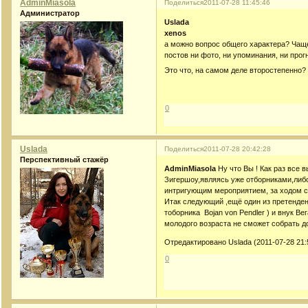
AdminMiasola
Поделиться
2011-07-28 11:45:46
Администратор
Uslada
xenos
а можно вопрос общего характера? Чаще
постов ни фото, ни упоминания, ни прогн
Это что, на самом деле второстепенно
0
Uslada
Поделиться
2011-07-28 20:42:28
Перспективный стажёр
AdminMiasola
Ну что Вы ! Как раз все
Зигершоу,являясь уже отборниками,либ
интригующим мероприятием, за ходом с
Итак следующий ,ещё один из претендент
тоборника Bojan von Pendler ) и внук Ве
молодого возраста не сможет собрать д
Отредактировано Uslada (2011-07-28 21:
0