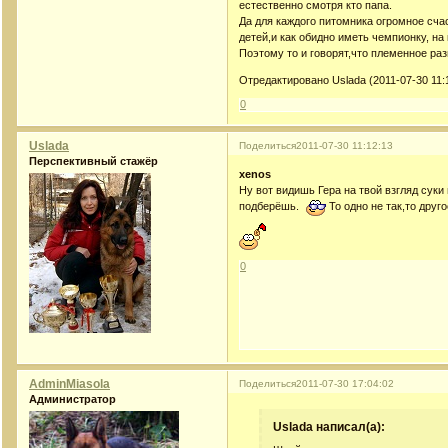
естественно смотря кто папа.
Да для каждого питомника огромное сч
детей,и как обидно иметь чемпионку, на
Поэтому то и говорят,что племенное ра
Отредактировано Uslada (2011-07-30 11:
0
Uslada
Поделиться
2011-07-30 11:12:13
Перспективный стажёр
xenos
Ну вот видишь Гера на твой взгляд суки
подберёшь.
То одно не так,то друго
0
AdminMiasola
Поделиться
2011-07-30 17:04:02
Администратор
Uslada написал(а):