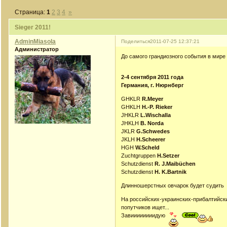
Страница:
1
2
3
4
»
Sieger 2011!
AdminMiasola
Поделиться
2011-07-25 12:37:21
Администратор
До самого грандиозного события в мир
2-4 сентября 2011 года
Германия, г. Нюрнберг
GHKLR
R.Meyer
GHKLH
H.-P. Rieker
JHKLR
L.Wischalla
JHKLH
B. Norda
JKLR
G.Schwedes
JKLH
H.Scheerer
HGH
W.Scheld
Zuchtgruppen
H.Setzer
Schutzdienst
R. J.Maibüchen
Schutzdienst
H. K.Bartnik
Длинношерстных овчарок будет судит
На российских-украинских-прибалтийски
попутчиков ищет...
Завиииииииидую