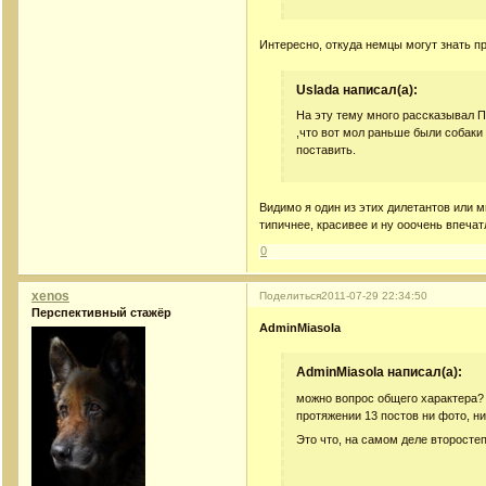
Интересно, откуда немцы могут знать п
Uslada написал(а):
На эту тему много рассказывал П
,что вот мол раньше были собаки ,
поставить.
Видимо я один из этих дилетантов или 
типичнее, красивее и ну ооочень впеча
0
xenos
Поделиться
2011-07-29 22:34:50
Перспективный стажёр
AdminMiasola
AdminMiasola написал(а):
можно вопрос общего характера? 
протяжении 13 постов ни фото, ни
Это что, на самом деле второсте