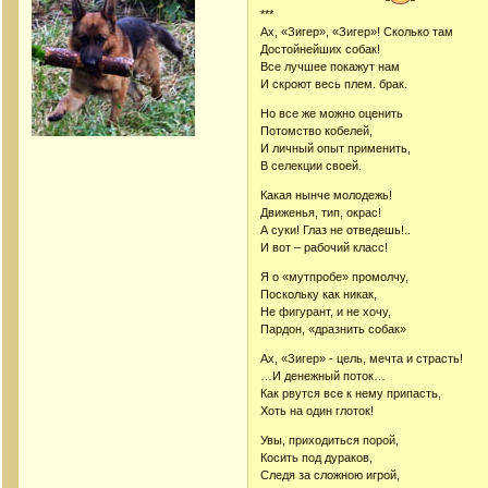
***
Ах, «Зигер», «Зигер»! Сколько там
Достойнейших собак!
Все лучшее покажут нам
И скроют весь плем. брак.
Но все же можно оценить
Потомство кобелей,
И личный опыт применить,
В селекции своей.
Какая нынче молодежь!
Движенья, тип, окрас!
А суки! Глаз не отведешь!..
И вот – рабочий класс!
Я о «мутпробе» промолчу,
Поскольку как никак,
Не фигурант, и не хочу,
Пардон, «дразнить собак»
Ах, «Зигер» - цель, мечта и страсть!
…И денежный поток…
Как рвутся все к нему припасть,
Хоть на один глоток!
Увы, приходиться порой,
Косить под дураков,
Следя за сложною игрой,