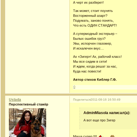
А черт их разберет!
Так может, стоит поунять
Восторженный азарт?
Подумать, заново понять,
Что есть ОДИН СТАНДАРТ!
А супермодный экстерьер –
Былых ошибок груз?
Увы, испорчен глазомер,
И искалечен вкус…
Ах «Зигер»! Ах, рабочий класс!
Мы все сидим в сети!
И ждем, когда решат за нас,
Куда нас повести!
Автор стихов Киблер Г.Ф.
0
Uslada
Поделиться
2011-08-16 16:50:49
Перспективный стажёр
AdminMiasola написал(а):
А вот еще про Зигер
Маша супер !!!!