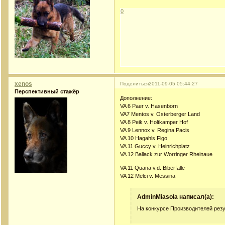
0
xenos
Поделиться
2011-09-05 05:44:27
Перспективный стажёр
Дополнение:
VA 6 Paer v. Hasenborn
VA7 Mentos v. Osterberger Land
VA 8 Peik v. Holtkamper Hof
VA 9 Lennox v. Regina Pacis
VA 10 Hagahls Figo
VA 11 Guccy v. Heinrichplatz
VA 12 Ballack zur Worringer Rheinaue
VA 11 Quana v.d. Biberfalle
VA 12 Melci v. Messina
AdminMiasola написал(а):
На конкурсе Производителей резу