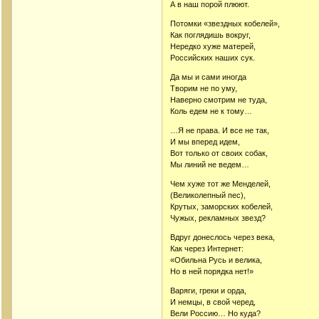
А в наш порой плюют.
Потомки «звездных кобелей»,
Как поглядишь вокруг,
Нередко хуже матерей,
Российских наших сук.
Да мы и сами иногда
Творим не по уму,
Наверно смотрим не туда,
Коль едем не к тому…
…Я не права. И все не так,
И мы вперед идем,
Вот только от своих собак,
Мы линий не ведем…
Чем хуже тот же Менделей,
(Великолепный пес),
Крутых, заморских кобелей,
Чужых, рекламных звезд?
Вдруг донеслось через века,
Как через Интернет:
«Обильна Русь и велика,
Но в ней порядка нет!»
Варяги, греки и орда,
И немцы, в свой черед,
Вели Россию… Но куда?