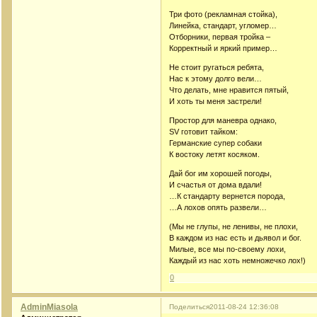
Три фото (рекламная стойка),
Линейка, стандарт, угломер…
Отборники, первая тройка –
Корректный и яркий пример…
Не стоит ругаться ребята,
Нас к этому долго вели…
Что делать, мне нравится пятый,
И хоть ты меня застрели!
Простор для маневра однако,
SV готовит тайком:
Германские супер собаки
К востоку летят косяком.
Дай бог им хорошей погоды,
И счастья от дома вдали!
…К стандарту вернется порода,
…А лохов опять развели…
(Мы не глупы, не ленивы, не плохи,
В каждом из нас есть и дьявол и бог.
Милые, все мы по-своему лохи,
Каждый из нас хоть немножечко лох!)
0
AdminMiasola
Поделиться
2011-08-24 12:36:08