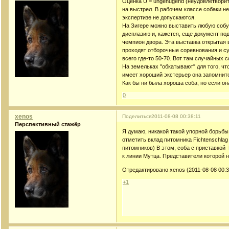
Оценка U = ungenugend (неудовлетвори
на выстрел. В рабочем классе собаки не
экспертизе не допускаются.
На Зигере можно выставить любую собу
дисплазию и, кажется, еще документ п
чемпион двора. Эта выставка открытая 
проходят отборочные соревнования и су
всего где-то 50-70. Вот там случайных с
На земельках "обкатывают" для того, чт
имеет хороший экстерьер она запомнитс
Как бы ни была хороша соба, но если он
0
xenos
Поделиться
2011-08-08 00:38:11
Перспективный стажёр
Я думаю, никакой такой упорной борьбы
отметить вклад питомника Fichtenschlag
питомников) В этом, соба с приставкой
к линии Мутца. Представители которой 
Отредактировано xenos (2011-08-08 00:3
+1