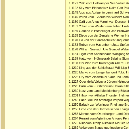
1 1121 Yello vom Holtkämper See Volker R
1 1122 Sky vom Eichenplatz Naim Can Pak
1 1145 Atos aus Agrigento Leonhard Schw
1 1146 Veron vom Externstein Wilhelm Nor
1 1150 Calif von Arlett Margit van Dorssen 
1 1151 Yoker vom Westervenn Johan Emil
1 1156 Gaucho v. Estherlager Jac Brouwer
1 1165 Diego von der Zenteiche Werner H
1 1170 Lio von der Bärenschlucht Jaqueli
1 1173 Robyn vom Hasenborn Jutta Stefan
1 1178 Willi am Seeteich Ute Gumbel Wabe
1 1184 Tiger vom Sonnenhaus Wolfgang Ar
1 1189 Hatto vom Hühnegrab Sabrina Sig
1 1190 Obi-Wan zum Kolbenguß Albert Eul
1 1219 King aus der Schloßstadt Willi Lipp
1 1220 Marko vom Langenbungert Yukio H
1 1225 Ury vom Zisawinkel Klaus-Ino Laba
1 1227 Ober della Valcuvia Jürgen Heimbu
1 1228 Baru vom Fürstenbrunn Hakan Kilik
1 1230 Natz vom Land Mecklenburg Edward
1 1231 Hillson von Athaba Thorsten Helme
1 1245 Paer Blue-Iris Ambrogio Verpelli W
1 1250 Ballack zur Worringer Rheinaue Brun
1 1253 Eimo von der Ostfriesischen Thing
1 1256 Mentos vom Osterberger-Land Dir
1 1264 Ferrari vom Agilolfinger Antonio Pen
1 1276 Nino von Tronje Nikolaus Meßler K
1 1282 Volko vom Status quo Ingeborg C