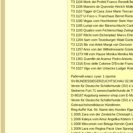
T3 1104 Mork dei Profeti Franco Restelli Ba
T3 1106 Maestro de Quevedo Hinrich Müll
T3 1110 Tigger di Casa Jose Mario Tescaro
T3 1127 U-Foco v. Franzhaus Bernd Rück
T3 1180 Vegas vom Hochheimer Stein Han
T3 1185 Lumpi von der Bärenschlucht Carlo
T3 1193 Quattro vom Fichtenschlag-Zwing
T3 1197 Ritchi vom Eichenplatz Marco Er
T3 1204 Sam vom Teutoburger-Wald Günter
T3 1215 Bix von Arlett Margit van Dorssen
T3 1257 Arex von der Wilhelmswarte Günt
T3 1273 Hill vom Hause Monika Monika M
T3 1301 Guenflin de Aramur Pedro Antonio
T3 1316 Eros delle Colonne D'Ercole Fran
T4 1027 Vigu von der Urbecke Ludger Ro
Рабочий класс суки: 1 группа
SV-BUNDESSIEGERZUCHTSCHAU 02.09.
Verein für Deutsche Schäferhunde (SV) e.V
Steinerne Furt 71 wwwschaeferhunde.de T
D-86167 Augsburg wwwsv-shop.com E-Mai
Verein für Deutsche Schäferhunde (SV) e.V
Gebrauchshundklasse Hündinnen
Ring AufNr Kat.-Nr. Name des Hundes Eig
1 2005 Zara von der Zenteiche Christoph
1 2006 Kaleya vom Amur Angelika Kötters
1 2008 Wisconsin von Beluga Kerstin Quin
1 2009 Lara von Regina Pacis Uwe Spren