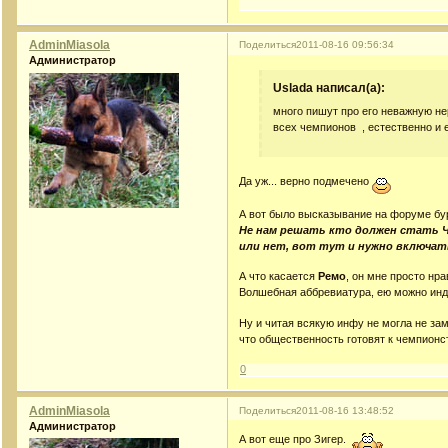
AdminMiasola
Поделиться
2011-08-16 09:56:34
Администратор
Uslada написал(а):
много пишут про его неважную нер
всех чемпионов , естественно и 
Да уж... верно подмечено
А вот было высказывание на форуме бур
Не нам решать кто должен стать 
или нет, вот тут и нужно включат
А что касается
Ремо
, он мне просто нр
Волшебная аббревиатура, ею можно ин
Ну и читая всякую инфу не могла не зам
что общественность готовят к чемпионс
0
AdminMiasola
Поделиться
2011-08-16 13:48:52
Администратор
А вот еще про Зигер.