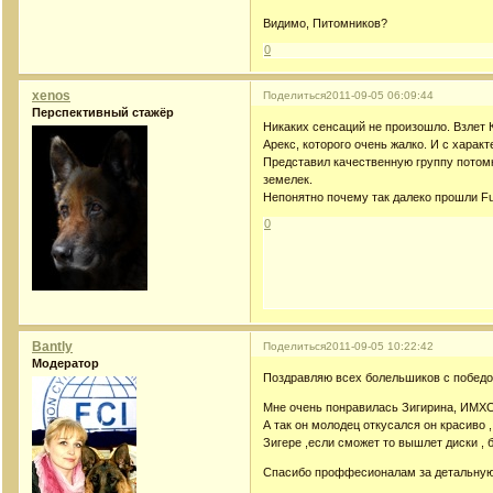
Видимо, Питомников?
0
xenos
Поделиться
2011-09-05 06:09:44
Перспективный стажёр
Никаких сенсаций не произошло. Взлет 
Арекс, которого очень жалко. И с харак
Представил качественную группу потомко
земелек.
Непонятно почему так далеко прошли Fulz
0
Bantly
Поделиться
2011-09-05 10:22:42
Модератор
Поздравляю всех болельшиков с победой !!
Мне очень понравилась Зигирина, ИМХО 
А так он молодец откусался он красиво 
Зигере ,если сможет то вышлет диски , 
Спасибо проффесионалам за детальную 