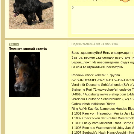
0
xenos
Поделиться
2011-09-04 05:01:04
Перспективный стажёр
Всем здравствуйте! Есть информация- г
Завтра, вернее уже сегодня все станет 
Береншлюхт. Из нововведений: будут оце
на чем то отражаться, посмотрим.
Рабочий класс кобели: 1 группа
SV-BUNDESSIEGERZUCHTSCHAU 02.09.
Verein für Deutsche Schäferhunde (SV) e.V
Steinerne Furt 71 wwwschaeferhunde.de T
D-86167 Augsburg wwwsv-shop.com E-Mai
Verein für Deutsche Schäferhunde (SV) e.V
Gebrauchshundklasse Rüden
Ring AufNr Kat.-Nr. Name des Hundes Eig
1 1001 Paer vom Hasenborn Amrita Jani
1 1002 Chacco von der Freiheit Westerhol
1 1003 Lucky vom Meierhof Franz-Bernd Ev
1 1005 Etoo aus Wattenscheid Uday Jani 
1 1007 Seeback's Nash Hans-Joachim Kne