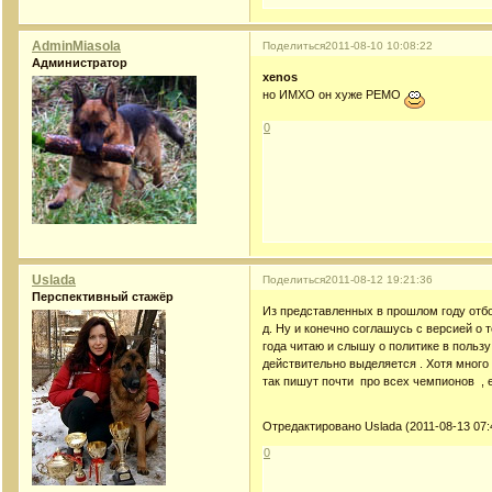
AdminMiasola
Поделиться
2011-08-10 10:08:22
Администратор
xenos
но ИМХО он хуже РЕМО
0
Uslada
Поделиться
2011-08-12 19:21:36
Перспективный стажёр
Из представленных в прошлом году отбор
д. Ну и конечно соглашусь с версией о 
года читаю и слышу о политике в поль
действительно выделяется . Хотя много 
так пишут почти про всех чемпионов , 
Отредактировано Uslada (2011-08-13 07:
0