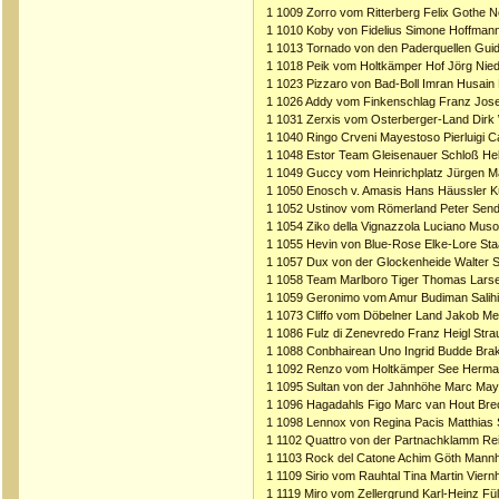
1 1009 Zorro vom Ritterberg Felix Gothe 
1 1010 Koby von Fidelius Simone Hoffman
1 1013 Tornado von den Paderquellen Guid
1 1018 Peik vom Holtkämper Hof Jörg Nied
1 1023 Pizzaro von Bad-Boll Imran Husain K
1 1026 Addy vom Finkenschlag Franz Jose
1 1031 Zerxis vom Osterberger-Land Dirk
1 1040 Ringo Crveni Mayestoso Pierluigi C
1 1048 Estor Team Gleisenauer Schloß He
1 1049 Guccy vom Heinrichplatz Jürgen M
1 1050 Enosch v. Amasis Hans Häussler 
1 1052 Ustinov vom Römerland Peter Send
1 1054 Ziko della Vignazzola Luciano Musolin
1 1055 Hevin von Blue-Rose Elke-Lore St
1 1057 Dux von der Glockenheide Walter S
1 1058 Team Marlboro Tiger Thomas Lars
1 1059 Geronimo vom Amur Budiman Salihi
1 1073 Cliffo vom Döbelner Land Jakob M
1 1086 Fulz di Zenevredo Franz Heigl Stra
1 1088 Conbhairean Uno Ingrid Budde Bra
1 1092 Renzo vom Holtkämper See Hermann
1 1095 Sultan von der Jahnhöhe Marc May
1 1096 Hagadahls Figo Marc van Hout Bre
1 1098 Lennox von Regina Pacis Matthias 
1 1102 Quattro von der Partnachklamm Rei
1 1103 Rock del Catone Achim Göth Mann
1 1109 Sirio vom Rauhtal Tina Martin Vier
1 1119 Miro vom Zellergrund Karl-Heinz Fül