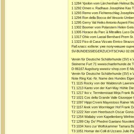
1 1284 Ypsilon vom Lärchenhain Helmut 
1 1292 Omen v. Radhaus Josephine Kao T
1 1293 Remo vom Fichtenschlag Josephine
1 1294 Ron della Bocca del Vesuvio Umberto
1 1295 Gerry Val Heiko Antonio Asperti Fi
1 1302 Boomer vom Polarstern Helen Geis
1 1305 Horace du Parc à Mitrailles Luco D
1 1317 Ohio vom Lastal Bernhard Prem St. 
1 1322 Fico di Casa Vizzato Enrico Strazzo
Раб.класс кобели: уже получившие оцен
SV-BUNDESSIEGERZUCHTSCHAU 02.09.
Verein für Deutsche Schäferhunde (SV) e.V
Steinerne Furt 71 wwwschaeferhunde.de T
D-86167 Augsburg wwwsv-shop.com E-Mai
Verein für Deutsche Schäferhunde (SV) e.V
Note Ring Kat.-Nr. Name des Hundes Eig
T1 1115 Rocky von der Waldesruh Lawrenc
T1 1213 Kanto von der Karl-May Höhle Di
T1 1217 Iko v. Termitenstaat Mirja Frank 
T2 1021 Cos della Grande Valle Giuseppe C
T2 1097 Hippi Crveni Mayestoso Rainer 
T2 1157 Arek vom Wormlager Hof Frank 
T2 1222 Xen vom Heerbusch Oscar Gonzal
T2 1254 Wallaby vom Kapellenberg Winfrie
T2 1289 City Do' Phedrei Gaetano Nuvolett
T3 1034 Xero zur Wolfskammer Tamara 
T3 1051 Homar dei Colli di Uzzano Julio P