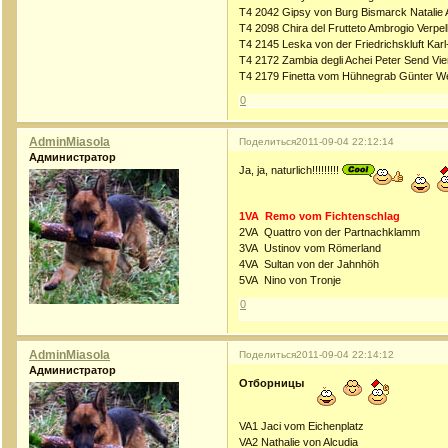
T4 2042 Gipsy von Burg Bismarck Natalie
T4 2098 Chira del Frutteto Ambrogio Verpe
T4 2145 Leska von der Friedrichskluft Karl
T4 2172 Zambia degli Achei Peter Send Vi
T4 2179 Finetta vom Hühnegrab Günter 
0
AdminMiasola
Поделиться
2011-09-04 22:12:14
Администратор
Ja, ja, naturlich!!!!!!!!!
1VA Remo vom Fichtenschlag
2VA Quattro von der Partnachklamm
3VA Ustinov vom Römerland
4VA Sultan von der Jahnhöh
5VA Nino von Tronje
0
AdminMiasola
Поделиться
2011-09-04 22:14:12
Администратор
Отборницы
VA1 Jaci vom Eichenplatz
VA2 Nathalie von Alcudia