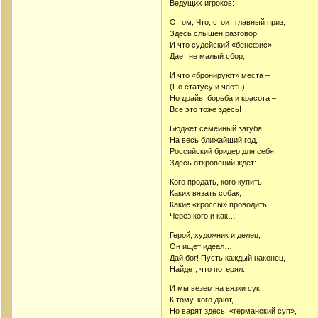
Ведущих игроков:
О том, Что, стоит главный приз,
Здесь слышен разговор
И что судейский «бенефис»,
Дает не малый сбор,
И что «бронируют» места –
(По статусу и честь)…
Но драйв, борьба и красота –
Все это тоже здесь!
Бюджет семейный загубя,
На весь ближайший год,
Российский бридер для себя
Здесь откровений ждет:
Кого продать, кого купить,
Каких вязать собак,
Какие «кроссы» проводить,
Через кого и как…
Герой, художник и делец,
Он ищет идеал…
Дай бог! Пусть каждый наконец,
Найдет, что потерял.
И мы везем на вязки сук,
К тому, кого дают,
Но варят здесь, «германский суп»,