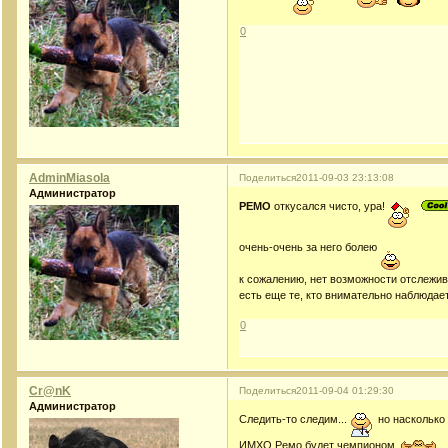
0
AdminMiasola
Поделиться
2011-09-03 23:13:08
Администратор
РЕМО
откусался чисто, ура!
очень-очень за него болею
к сожалению, нет возможности отслежива
есть еще те, кто внимательно наблюдает
0
Cr@nK
Поделиться
2011-09-04 01:29:30
Администратор
Cледить-то следим...
но насколько 
ИМХО Ремо будет чемпионом