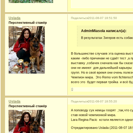
Uslada
Поделиться
2011-08-07 18:51:50
Перспективный стажёр
AdminMiasola написал(а):
В результатах Зигеров есть соба
В большинстве случаев эта оценка выст
каким -либо причинам не сдаёт тест ,а
выставку ,собачек сначала как бы сказ
они не имеют для дальнейшей карьеры .
групп. Но в своё время они очень поле
Чемпион мира. Это Remo vom fichtenschla
всего это будет первая тройка и всё бу
0
Uslada
Поделиться
2011-08-07 18:55:20
Перспективный стажёр
А поповоду сук немцы гоорят ,так,что с
став новой чемпионкой мира.
Lara Regina Pacic кстати является одно
Отредактировано Uslada (2011-08-07 18: