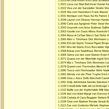
1 2015 Axi Dlha Roven Erich Bösl Schwand
1 2021 Lissa von Bad-Boll Imran Husain Kar
1 2022 Viva von der Karstädter Straße S
1 2028 Sita vom Hasenborn Frank Maxein
1 2031 Monique vom Haus Ka-Re Patrick 
1 2039 Lauren von Dinasty Herman Hando
1 2040 Carla aus Agrigento Peter Send Vi
1 2043 Gwyneth vom Amur Budiman Salihin
1 2053 Giselle von Oasis Alfons Roerkohl
1 2064 Musa di Ca'San Marco Sari Nohe V
1 2065 Miss v. Timohaus Dirk Wortmann Lo
1 2066 Emi del Seprio Tiziana Pigato Breg
1 2067 Afra del Seprio Enzo Boccalatte Vigli
1 2068 Ankaa vom Nadelhaus Bernd Webe
1 2069 Sahra von den zwei Steinen Erwin
1 2071 Quana von der Biberfalle Ingrid Sc
1 2074 Mia v. Timohaus Dirk Wortmann Lot
1 2079 Queeni vom Thermodos Albrecht W
1 2080 Tosca vom Höchstadter Wehr Nadin
1 2081 Wendy von der Piste Trophe Erich
1 2086 Gina v. Asics Delfo Marchetti Caste
1 2091 Dolly dell Antuba Sannita Salvatore
1 2100 Cristall della Valle del Liri Ambrogio
1 2102 Baffie von der Kupferhälde Willi S
1 2105 Ibizi von Arlett Margit van Dorssen 
1 2108 Carlotta di Casa Beggiato Stefano 
1 2109 Gina vom Badsee Renate Straub Ba
1 2113 Zoe vom Godecke Michels Stepha