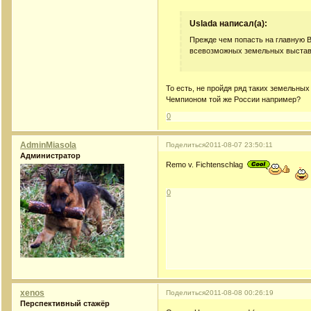
Uslada написал(а):
Прежде чем попасть на главную В
всевозможных земельных выстав
То есть, не пройдя ряд таких земельных
Чемпионом той же России например?
0
AdminMiasola
Поделиться
2011-08-07 23:50:11
Администратор
Remo v. Fichtenschlag
0
xenos
Поделиться
2011-08-08 00:26:19
Перспективный стажёр