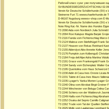
Рабочий класс суки: уже получившие оц
SV-BUNDESSIEGERZUCHTSCHAU 02.09.
Verein für Deutsche Schäferhunde (SV) e.V
Steinerne Furt 71 wwwschaeferhunde.de T
D-86167 Augsburg wwwsv-shop.com E-Mai
Verein für Deutsche Schäferhunde (SV) e.V
Note Ring Kat.-Nr. Name des Hundes Eig
T3 2090 Aida vom Nordteich Julia Schmidt
T3 2094 Roxi Kalupus Magda Barjak Groje
T3 2116 Fanda vom Fichtenschlag Marco
T3 2124 Malexa vom Stiefelhügel Frank Sei
T3 2137 Heaven von Rekas Reinhard Kast
T3 2155 Alderslyst Aike Annette Keller Je
T3 2176 Pumpkin zum Kolbenguß Christian
T3 2184 Freja dell Alpe Adria Martina Vidulic
T3 2191 Grace vom Frankengold Frank Gol
T3 2194 Sandy vom Eichenplatz Walter Ga
T3 2195 Quentolina vom Haus Schwerzel
T3 2230 Aidin di Casa Ines Oreste Licata 
T3 2231 Talete di Casa Ines Mauro Vallenar
T3 2235 Lyager's Yanka Morten Lyager G
T3 2240 Olina vom Akrobat Birgit Greiner 
T3 2244 Winchester von Beluga Celina Ca
T3 2246 Schiera von der Waldesruh Jasmi
T3 2249 Haifa vom Fichtenschlag Abraham G
T3 2252 Osaka del Seprio Camillo Calign
T3 2262 Trude vom Tal der Quellen Steffe
T4 2025 Molly vom Laabergau Leonhard Sc