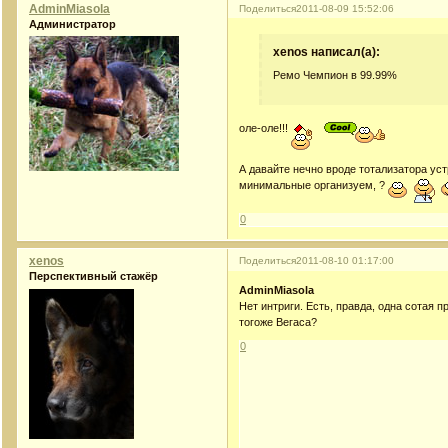
AdminMiasola
Поделиться
2011-08-09 15:52:06
Администратор
xenos написал(а):
Ремо Чемпион в 99.99%
оле-оле!!!
А давайте нечно вроде тотализатора ус
минимальные организуем, ?
0
xenos
Поделиться
2011-08-10 01:17:00
Перспективный стажёр
AdminMiasola
Нет интриги. Есть, правда, одна сотая п
тогоже Вегаса?
0