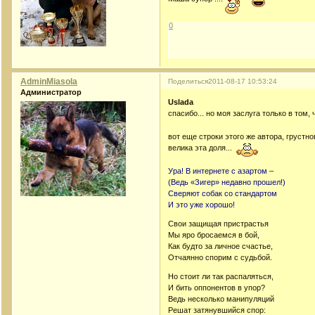
0
AdminMiasola
Поделиться
2011-08-17 10:53:24
Администратор
Uslada
спасибо... но моя заслуга только в том,
вот еще строки этого же автора, грустно
велика эта доля...
Ура! В интернете с азартом –
(Ведь «Зигер» недавно прошел!)
Сверяют собак со стандартом
И это уже хорошо!
Свои защищая пристрастья
Мы яро бросаемся в бой,
Как будто за личное счастье,
Отчаянно спорим с судьбой.
Но стоит ли так распаляться,
И бить оппонентов в упор?
Ведь несколько манипуляций
Решат затянувшийся спор: