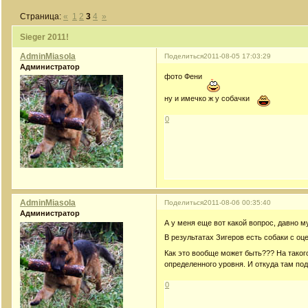
Страница:
«
1
2
3
4
»
Sieger 2011!
AdminMiasola
Поделиться
2011-08-05 17:03:29
Администратор
фото Фени
ну и имечко ж у собачки
0
AdminMiasola
Поделиться
2011-08-06 00:35:40
Администратор
А у меня еще вот какой вопрос, давно м
В результатах Зигеров есть собаки с о
Как это вообще может быть??? На таког
определенного уровня. И откуда там п
0