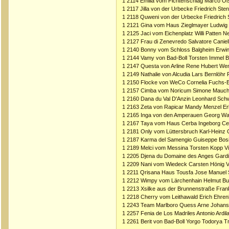
1 2114 Emilia vom Fichtenschlag Marco 
1 2117 Jilla von der Urbecke Friedrich St
1 2118 Quweni von der Urbecke Friedrich
1 2121 Gina vom Haus Zieglmayer Ludwig 
1 2125 Jaci vom Eichenplatz Willi Patten 
1 2127 Frau di Zenevredo Salvatore Caniello
1 2140 Bonny vom Schloss Balgheim Erwi
1 2144 Vamy von Bad-Boll Torsten Immel 
1 2147 Questa von Arline Rene Hubert We
1 2149 Nathalie von Alcudia Lars Bernlöhr
1 2150 Flocke von WeCo Cornelia Fuchs-
1 2157 Cimba vom Noricum Simone Mauc
1 2160 Dana du Val D'Anzin Leonhard Sch
1 2163 Zeta von Rapicar Mandy Menzel Er
1 2165 Inga von den Amperauen Georg W
1 2167 Taya vom Haus Cerba Ingeborg C
1 2181 Only vom Lüttersbruch Karl-Heinz
1 2187 Karma del Samengio Guiseppe Bosi 
1 2189 Melci vom Messina Torsten Kopp Vi
1 2205 Djena du Domaine des Anges Gardi
1 2209 Nani vom Wiedeck Carsten Hönig V
1 2211 Qrisana Haus Tousfa Jose Manuel S
1 2212 Wimpy vom Lärchenhain Helmut B
1 2213 Xsilke aus der Brunnenstraße Frank
1 2218 Cherry vom Leithawald Erich Ehrenh
1 2243 Team Marlboro Quess Arne Johan
1 2257 Fenia de Los Madriles Antonio Ardi
1 2261 Berit von Bad-Boll Yorgo Todorya T