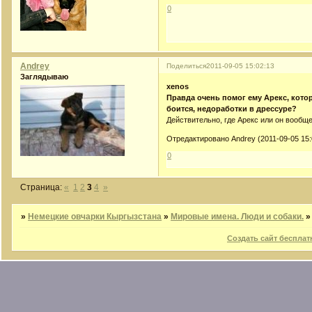
0
Andrey
Поделиться
2011-09-05 15:02:13
Заглядываю
xenos
Правда очень помог ему Арекс, котор
боится, недоработки в дрессуре?
Действительно, где Арекс или он вообще
Отредактировано Andrey (2011-09-05 15:
0
Страница:
«
1
2
3
4
»
»
Немецкие овчарки Кыргызстана
»
Мировые имена. Люди и собаки.
Создать сайт бесплат