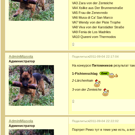
VA3 Zara von der Zenteiche
VA4 Xsilke aus Der Brunnenstraße
VA5 Frau die Zenevredo
VA6 Musa di Ca' San Marco
VA7 Wendy von der Piste Trophe
VA8 Viva von der Karstädter Straße
VA9 Fenia de Los Madriles
VA10 Queeni vom Thermodos
0
AdminMiasola
Поделиться
2011-09-04 22:17:04
Администратор
На конкурсе
Питомников
результат так
1-Fichtenschlag
2-Lärchenhain
3-von der Zenteiche
0
AdminMiasola
Поделиться
2011-09-04 22:22:02
Администратор
Портрет Ремо тут в теме уже есть, а во